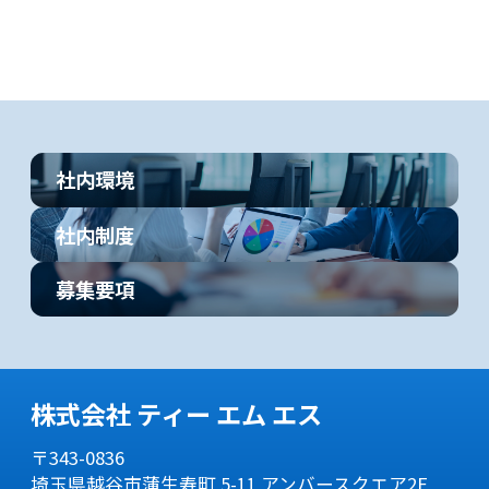
社内環境
社内制度
募集要項
株式会社 ティー エム エス
〒343-0836
埼玉県越谷市蒲生寿町 5-11 アンバースクエア2F